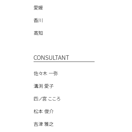
愛媛
香川
高知
CONSULTANT
佐々木 一弥
溝渕 愛子
四ノ宮 こころ
松本 俊介
吉津 雅之