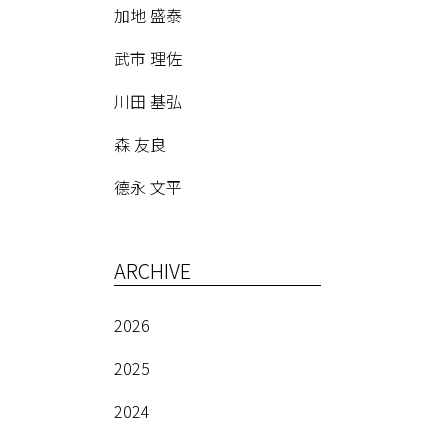
加地 盛泰
武市 理佐
川田 基弘
森 友良
德永 文平
ARCHIVE
2026
2025
2024