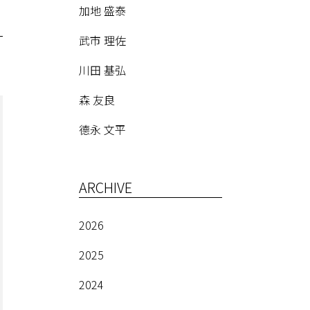
加地 盛泰
武市 理佐
川田 基弘
森 友良
德永 文平
ARCHIVE
2026
2025
2024