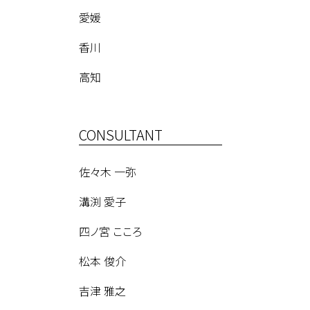
愛媛
香川
高知
CONSULTANT
佐々木 一弥
溝渕 愛子
四ノ宮 こころ
松本 俊介
吉津 雅之