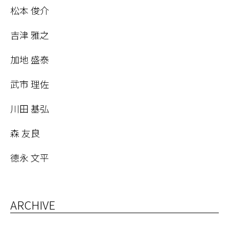
松本 俊介
吉津 雅之
加地 盛泰
武市 理佐
川田 基弘
森 友良
德永 文平
ARCHIVE