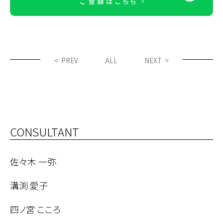
< PREV
ALL
NEXT >
CONSULTANT
佐々木 一弥
溝渕 愛子
四ノ宮 こころ