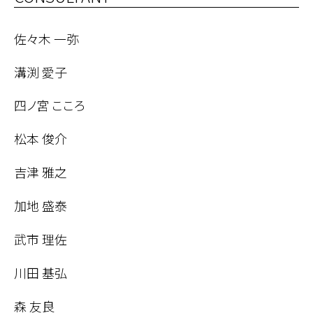
佐々木 一弥
溝渕 愛子
四ノ宮 こころ
松本 俊介
吉津 雅之
加地 盛泰
武市 理佐
川田 基弘
森 友良