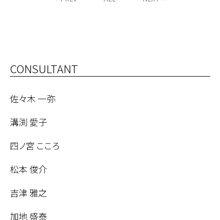
CONSULTANT
佐々木 一弥
溝渕 愛子
四ノ宮 こころ
松本 俊介
吉津 雅之
加地 盛泰